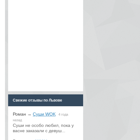
Свежие отзывы по Львове
Роман
→
Суши WOK
4 года
назад
Суши не особо любил, пока у
васне заказали с девуш...