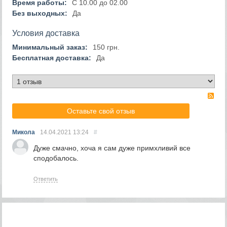
Время работы:
С 10.00 до 02.00
Без выходных:
Да
Условия доставка
Минимальный заказ:
150 грн.
Бесплатная доставка:
Да
RS
Оставьте свой отзыв
Микола
14.04.2021
13:24
#
Дуже смачно, хоча я сам дуже примхливий все
сподобалось.
Ответить