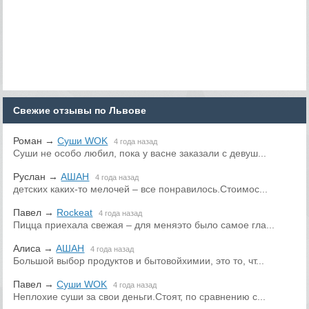
Свежие отзывы по Львове
Роман
→
Суши WOK
4 года назад
Суши не особо любил, пока у васне заказали с девуш...
Руслан
→
АШАН
4 года назад
детских каких-то мелочей – все понравилось.Стоимос...
Павел
→
Rockeat
4 года назад
Пицца приехала свежая – для меняэто было самое гла...
Алиса
→
АШАН
4 года назад
Большой выбор продуктов и бытовойхимии, это то, чт...
Павел
→
Суши WOK
4 года назад
Неплохие суши за свои деньги.Стоят, по сравнению с...