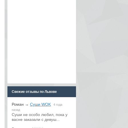
Свежие отзывы по Львове
Роман
→
Суши WOK
4 года
назад
Суши не особо любил, пока у
васне заказали с девуш...