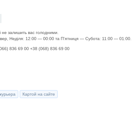
і не залишить вас голодними.
ер, Неділя: 12:00 — 00:00 та П'ятниця — Субота: 11:00 — 01:00.
066) 836 69 00 +38 (068) 836 69 00
курьера
Картой на сайте